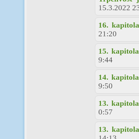
15.3.2022 2
16. kapitol
21:20
15. kapitol
9:44
14. kapitola
9:50
13. kapitola
0:57
13. kapitol
14:13