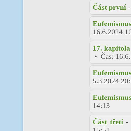
Část první
-
Eufemismus
16.6.2024 1
17. kapitola
•
Čas:
16.6.
Eufemismus
5.3.2024 20
Eufemismus
14:13
Část třetí
- 
15:51