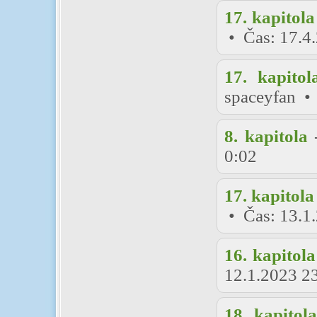
17. kapitola
•
Čas:
17.4.
17. kapito
spaceyfan 
8. kapitola
-
0:02
17. kapitola
•
Čas:
13.1.
16. kapitol
12.1.2023 2
18. kapitola