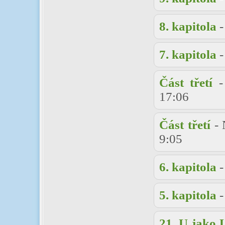
8. kapitola
-
7. kapitola
-
Část třetí
-
17:06
Část třetí
- 
9:05
6. kapitola
-
5. kapitola
21. U jako U