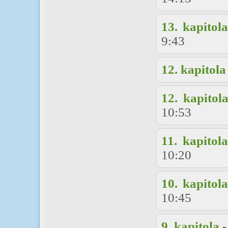
13. kapitol
9:43
12. kapitola
12. kapitol
10:53
11. kapitola
10:20
10. kapitol
10:45
9. kapitola
-