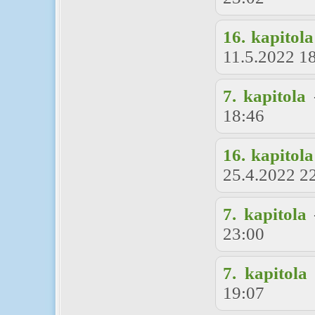
16. kapitol
11.5.2022 1
7. kapitola
-
18:46
16. kapitol
25.4.2022 2
7. kapitola
-
23:00
7. kapitola
19:07