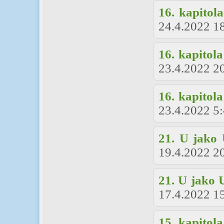
16. kapitol
24.4.2022 1
16. kapitol
23.4.2022 2
16. kapitol
23.4.2022 5
21. U jako 
19.4.2022 2
21. U jako U
17.4.2022 1
15. kapitol