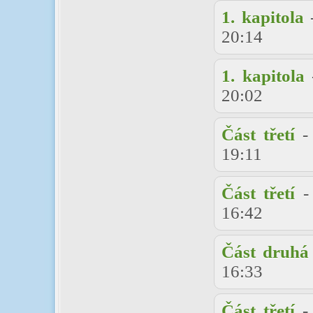
1. kapitola
-
20:14
1. kapitola
-
20:02
Část třetí
- 
19:11
Část třetí
- 
16:42
Část druhá
16:33
Část třetí
- 