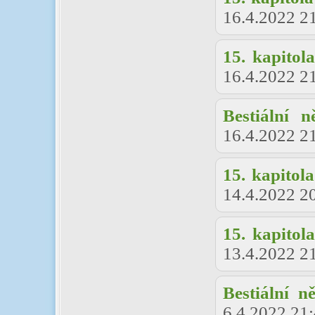
16.4.2022 2
15. kapitol
16.4.2022 2
Bestiální n
16.4.2022 2
15. kapitol
14.4.2022 2
15. kapitol
13.4.2022 2
Bestiální n
6.4.2022 21