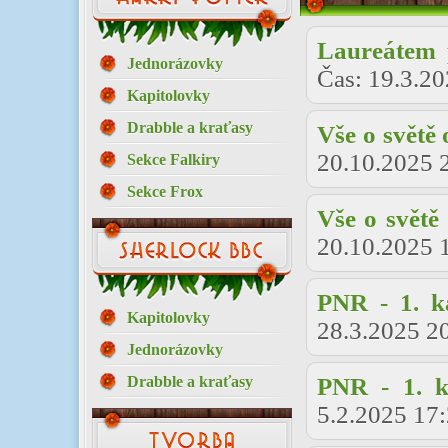
Laureátem 
Jednorázovky
Čas:
19.3.20
Kapitolovky
Drabble a kraťasy
Vše o světě
20.10.2025 
Sekce Falkiry
Sekce Frox
Vše o světě
20.10.2025 
PNR - 1. k
Kapitolovky
28.3.2025 2
Jednorázovky
Drabble a kraťasy
PNR - 1. k
5.2.2025 17