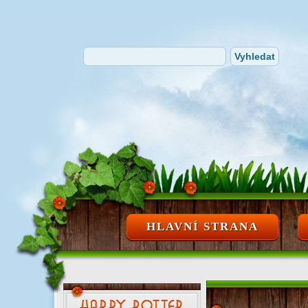
HLAVNÍ STRANA