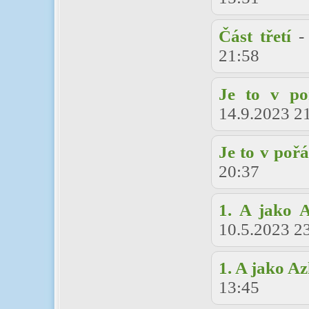
Část třetí
- 
21:58
Je to v po
14.9.2023 2
Je to v poř
20:37
1. A jako 
10.5.2023 2
1. A jako A
13:45