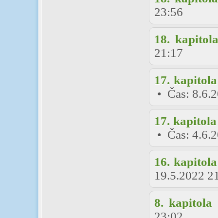
23:56
18. kapitol
21:17
17. kapitola
•
Čas:
8.6.2
17. kapitola
•
Čas:
4.6.2
16. kapitola
19.5.2022 2
8. kapitola
23:02