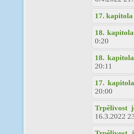
17. kapitola
18. kapitola
0:20
18. kapitol
20:11
17. kapitol
20:00
Trpělivost j
16.3.2022 2
Trpělivost 