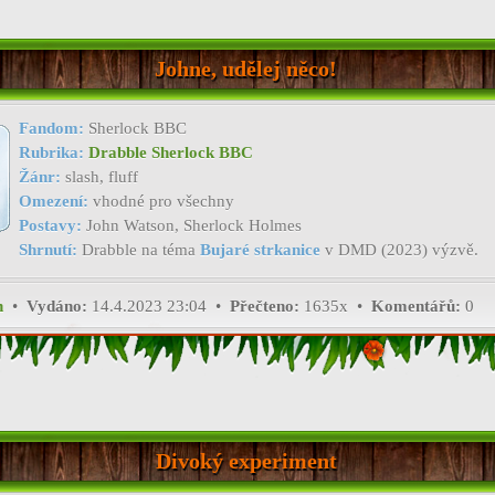
Johne, udělej něco!
Fandom:
Sherlock BBC
Rubrika:
Drabble Sherlock BBC
Žánr:
slash, fluff
Omezení:
vhodné pro všechny
Postavy:
John Watson, Sherlock Holmes
Shrnutí:
Drabble na téma
Bujaré strkanice
v DMD (2023) výzvě.
h
•
Vydáno:
14.4.2023 23:04 •
Přečteno:
1635x •
Komentářů:
0
Divoký experiment