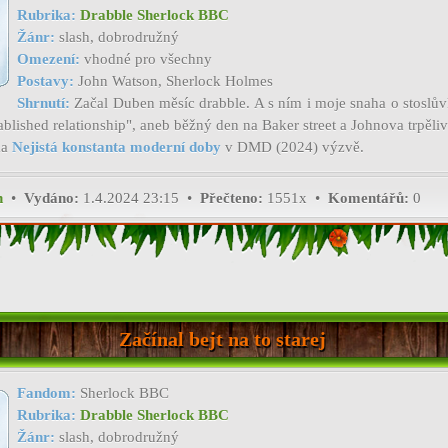
Rubrika:
Drabble Sherlock BBC
Žánr:
slash, dobrodružný
Omezení:
vhodné pro všechny
Postavy:
John Watson, Sherlock Holmes
Shrnutí:
Začal Duben měsíc drabble. A s ním i moje snaha o stoslův
ablished relationship", aneb běžný den na Baker street a Johnova trpěli
ma
Nejistá konstanta moderní doby
v DMD (2024) výzvě.
h
•
Vydáno:
1.4.2024 23:15 •
Přečteno:
1551x •
Komentářů:
0
Začínal bejt na to starej
Fandom:
Sherlock BBC
Rubrika:
Drabble Sherlock BBC
Žánr:
slash, dobrodružný