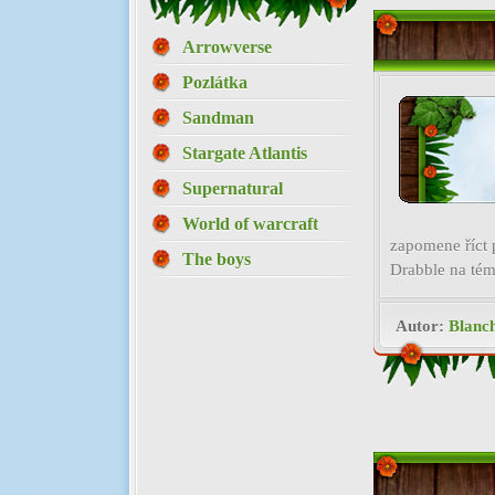
Arrowverse
Pozlátka
Sandman
Stargate Atlantis
Supernatural
World of warcraft
zapomene říct p
The boys
Drabble na té
Autor:
Blanc