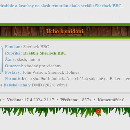
drabble a kraťasy na slash tématiku okolo seriálu Sherlock BBC.
Ucho k snídani
Fandom:
Sherlock BBC
Rubrika:
Drabble Sherlock BBC
Žánr:
slash, humor
Omezení:
vhodné pro všechny
Postavy:
John Watson, Sherlock Holmes
Shrnutí:
Jeden
stabilní
Johnlock. Aneb běžná snídaně na Baker stree
ma
Babské ucho
v DMD (2024) výzvě.
h
•
Vydáno:
17.4.2024 21:17 •
Přečteno:
1857x •
Komentářů:
0