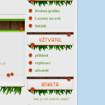
Drobná grafika
Layouty na web
Iniciály
přihlásit
registrace
t :D
uživatelé
Jaký je váš vztah ke slashi?