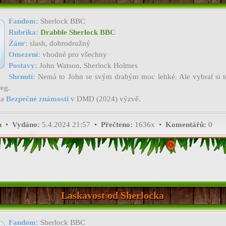
Fandom:
Sherlock BBC
Rubrika:
Drabble Sherlock BBC
Žánr:
slash, dobrodružný
Omezení:
vhodné pro všechny
Postavy:
John Watson, Sherlock Holmes
Shrnutí:
Nemá to John se svým drahým moc lehké. Ale vybral si t
eg.
ma
Bezpečné známosti
v DMD (2024) výzvě.
h
•
Vydáno:
5.4.2024 21:57 •
Přečteno:
1636x •
Komentářů:
0
Laskavost od Sherlocka
Fandom:
Sherlock BBC