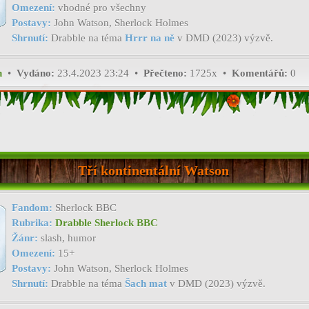
Omezení:
vhodné pro všechny
Postavy:
John Watson, Sherlock Holmes
Shrnutí:
Drabble na téma
Hrrr na ně
v DMD (2023) výzvě.
h
•
Vydáno:
23.4.2023 23:24 •
Přečteno:
1725x •
Komentářů:
0
Tří kontinentální Watson
Fandom:
Sherlock BBC
Rubrika:
Drabble Sherlock BBC
Žánr:
slash, humor
Omezení:
15+
Postavy:
John Watson, Sherlock Holmes
Shrnutí:
Drabble na téma
Šach mat
v DMD (2023) výzvě.