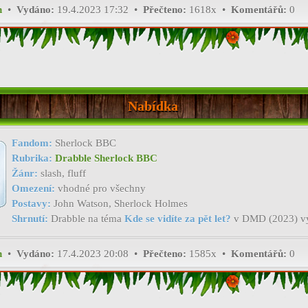
h
•
Vydáno:
19.4.2023 17:32 •
Přečteno:
1618x •
Komentářů:
0
Nabídka
Fandom:
Sherlock BBC
Rubrika:
Drabble Sherlock BBC
Žánr:
slash, fluff
Omezení:
vhodné pro všechny
Postavy:
John Watson, Sherlock Holmes
Shrnutí:
Drabble na téma
Kde se vidíte za pět let?
v DMD (2023) v
h
•
Vydáno:
17.4.2023 20:08 •
Přečteno:
1585x •
Komentářů:
0