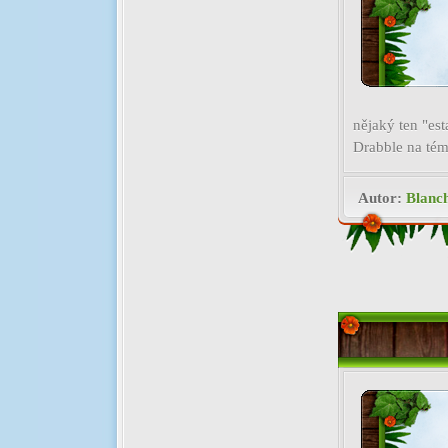
nějaký ten "est
Drabble na té
Autor:
Blanc