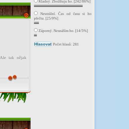
Kladný. Zbožňuju ho. [242/86%]
Neutrální. Čas od času si ho
přečtu. [25/9%]
Záporný. Nesnáším ho. [14/5%]
Počet hlasů: 281
Ale tak nějak