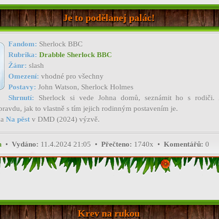
Je to podělanej palác!
Fandom:
Sherlock BBC
Rubrika:
Drabble Sherlock BBC
Žánr:
slash
Omezení:
vhodné pro všechny
Postavy:
John Watson, Sherlock Holmes
Shrnutí:
Sherlock si vede Johna domů, seznámit ho s rodiči. 
ravdu, jak to vlastně s tím jejich rodinným postavením je.
ma
Na pěst
v DMD (2024) výzvě.
h
•
Vydáno:
11.4.2024 21:05 •
Přečteno:
1740x •
Komentářů:
0
Krev na rukou