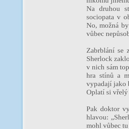
nikomu jinému
Na druhou st
sociopata v ob
No, možná by 
vůbec nepůsobí
Zabrblání se 
Sherlock zaklo
v nich sám top
hra stínů a m
vypadají jako 
Oplatí si vřel
Pak doktor vy
hlavou: „Sher
mohl vůbec tu 