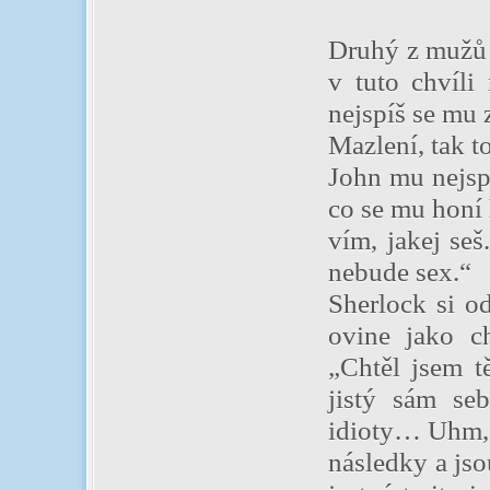
Druhý z mužů n
v tuto chvíli 
nejspíš se mu 
Mazlení, tak t
John mu nejspí
co se mu honí 
vím, jakej seš
nebude sex.“
Sherlock si o
ovine jako ch
„Chtěl jsem t
jistý sám seb
idioty… Uhm, c
následky a jso