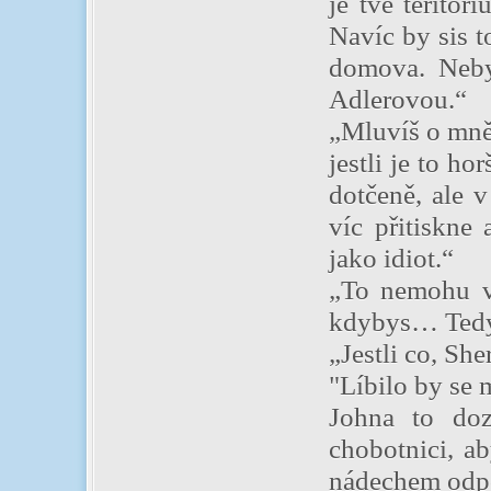
je tvé teritor
Navíc by sis 
domova. Neby
Adlerovou.“
„Mluvíš o mně,
jestli je to ho
dotčeně, ale 
víc přitiskne
jako idiot.“
„To nemohu vy
kdybys… Tedy,
„Jestli co, Sh
"Líbilo by se 
Johna to doz
chobotnici, a
nádechem odpo