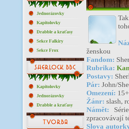
Jednorázovky
Tak
Kapitolovky
toh
Drabble a kraťasy
Sekce Falkiry
Ná
ženskou
Sekce Frox
Fandom:
She
Rubrika:
Kam
Postavy:
Sher
Pár:
John/She
Kapitolovky
Omezení:
15+
Jednorázovky
Žánr:
slash, r
Drabble a kraťasy
Námět:
Série
zpracovávají 
Slova autork