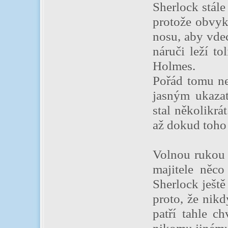
Sherlock stále
protože obvyk
nosu, aby vdec
náruči leží to
Holmes.
Pořád tomu nen
jasným ukazat
stal několikrá
až dokud toho 
Volnou rukou s
majitele něco
Sherlock ještě
proto, že nikd
patří tahle c