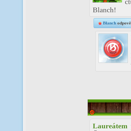
č
Blanch!
Blanch
odpově
Laureátem 