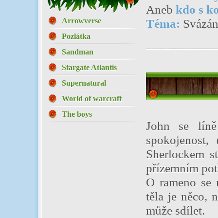
Aneb
kdo s k
Arrowverse
Téma:
Svázán
Pozlátka
Sandman
Stargate Atlantis
Supernatural
World of warcraft
The boys
John se líně
spokojenost, 
Sherlockem st
přízemním potř
O rameno se 
těla je něco, 
může sdílet.